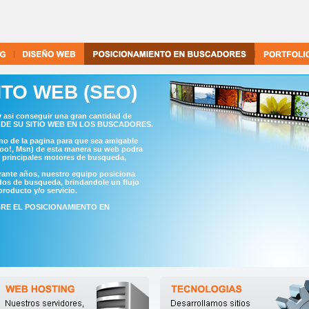
TO WEB (SEO)
 y asi conseguir una gran cantidad de
TO DE SU SITIO WEB EN LOS BUSCADORES.
rno de la pagina para que sea amigable
hoo!, Msn) de esta manera su web podra
s principales motores de busqueda,
rante años, nuestro equipo posiciona
ados de busqueda, brindandole un flujo
producto y/o servicio.
BRE EL POSICIONAMIENTO EN